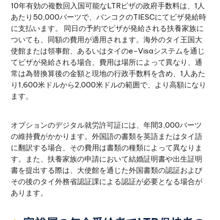
10年有効の複数回入国可能なLTRビザの政府手数料は、1人
あたり50,000バーツで、バンコクのTIESCにてビザ発給時
に支払います。 同日の予約でビザが発給される扶養家族に
ついても、同額の費用が適用されます。海外のタイ王国大
使館または領事館、あるいはタイのe-Visaシステムを通じ
てビザが発給される場合、費用は場所によって異なり、通
常は為替換算後の金額と現地の行政手数料を含め、1人あた
り1,600米ドルから2,000米ドルの範囲で、より高額になり
ます。
オプションのデジタル就労許可証には、年間3,000バーツ
の維持費がかかります。外国語の書類を英語またはタイ語
に翻訳する場合、その費用は書類の種類によって異なりま
す。また、扶養家族の申請において結婚証明書や出生証明
書を提出する際は、大使館を通じた外国書類の認証および
その後のタイ外務省認証課による認証が必要となる場合が
あります。