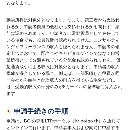
となります。
勤労所得は対象外となります。つまり、第三者から支払わ
れるか、申請者自身の会社から支払われるかを問わず、給
与は認められません。申請者が非常勤役員として在任して
いる場合でも、役員報酬は認められません。コンサルティ
ングやフリーランスの収入も認められません。申請者の確
定申告において、配当金やキャピタルゲインではなく自営
業所得として分類されている分配金も認められません。 仮
想通貨取引による収入は対象外となります。申請者の収入
構成が混合している場合、例えば、一部退職した役員が同
一会社から給与と配当収入の両方を得ている場合などに
は、受動的収入の部分のみが8万米ドルの基準額に算入され
ます。
申請手続きの手順
申請は、BOIの専用LTRポータル（ltr.boi.go.th）を通じて
オンラインで行います。申請者本人および同時に申請する