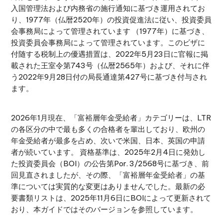
入国管理法および内務省の施行通知に基づき運用されてお
り、1977年（仏暦2520年）の投資促進法に従い、投資委員
会事務局によって管理されています （1977年）に基づき、
投資委員会事務局によって管理されています。このビザに
付随する税制上の優遇措置は、2022年5月23日に官報に掲
載された王室令第743号（仏暦2565年）および、それに伴
う2022年9月28日付の局長通達第427号に基づき付与され
ます。
2026年1月現在、「富裕層年金受給者」カテゴリーは、LTR
の各区分の中で最も多くの合格者を輩出しており、欧州の
年金受給者が最多を占め、次いで米国、日本、英国の申請
者が続いています。 資格基準は、2025年2月4日に発効し
た投資委員会（BOI）の公告第Por. 3/2568号に基づき、前
回見直されましたが、その際、「富裕層年金受給者」の基
準については実質的な変更はありませんでした。最新の必
要書類リストは、2025年11月6日にBOIによって更新されて
おり、本ガイドではそのバージョンを参照しています。