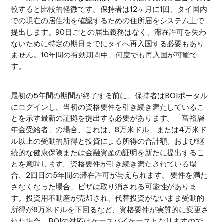
較すると比較的軽微です。保持者は12ヶ月に1回、タイ国内
での現在の居住地を確認するための住所届をシステム上で
提出します。90日ごとの届出義務はなく、滞在許可を失わ
ないために特定の期日までにタイへ再入国する必要もあり
ません。10年間の有効期間中、何度でも再入国が可能で
す。
最初の5年間の期間が終了する前に、保持者はBOIポータル
にログインし、当初の資格要件を引き続き満たしているこ
とを示す最新の証拠を提出する必要があります。「富裕層
年金受給者」の場合、これは、8万米ドル、または4万米ド
ル以上の受動的所得と投資による所得の合計額、および継
続的な健康保険または金融資産の証明を新たに提出するこ
とを意味します。資格要件が引き続き満たされている場
合、2回目の5年間の滞在許可が与えられます。 要件を満た
さなくなった場合、ビザは取り消される可能性がありま
す。投資用不動産が売却され、代替投資がないまま受動的
所得が8万米ドルを下回るなど、資格要件が実質的に変更さ
れた場合、BOIの対応はケースバイケースとなりますので、