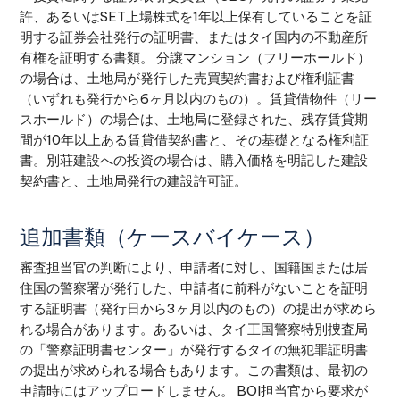
許、あるいはSET上場株式を1年以上保有していることを証
明する証券会社発行の証明書、またはタイ国内の不動産所
有権を証明する書類。 分譲マンション（フリーホールド）
の場合は、土地局が発行した売買契約書および権利証書
（いずれも発行から6ヶ月以内のもの）。賃貸借物件（リー
スホールド）の場合は、土地局に登録された、残存賃貸期
間が10年以上ある賃貸借契約書と、その基礎となる権利証
書。別荘建設への投資の場合は、購入価格を明記した建設
契約書と、土地局発行の建設許可証。
追加書類（ケースバイケース）
審査担当官の判断により、申請者に対し、国籍国または居
住国の警察署が発行した、申請者に前科がないことを証明
する証明書（発行日から3ヶ月以内のもの）の提出が求めら
れる場合があります。あるいは、タイ王国警察特別捜査局
の「警察証明書センター」が発行するタイの無犯罪証明書
の提出が求められる場合もあります。この書類は、最初の
申請時にはアップロードしません。 BOI担当官から要求が