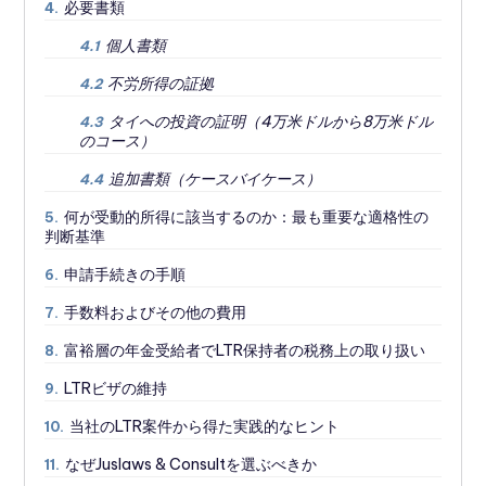
必要書類
4.
個人書類
4.1
不労所得の証拠
4.2
タイへの投資の証明（4万米ドルから8万米ドル
4.3
のコース）
追加書類（ケースバイケース）
4.4
何が受動的所得に該当するのか：最も重要な適格性の
5.
判断基準
申請手続きの手順
6.
手数料およびその他の費用
7.
富裕層の年金受給者でLTR保持者の税務上の取り扱い
8.
LTRビザの維持
9.
当社のLTR案件から得た実践的なヒント
10.
なぜJuslaws & Consultを選ぶべきか
11.