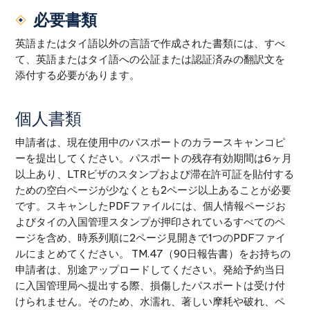
必要書類
英語またはタイ語以外の言語で作成された書類には、すべ
て、英語またはタイ語への公証または認証済みの翻訳文を
添付する必要があります。
個人書類
申請者は、現在使用中のパスポートのカラースキャンコピ
ーを提出してください。パスポートの残存有効期間は6ヶ月
以上あり、LTRビザのスタンプおよび滞在許可証を貼付する
ための空白ページが少なくとも2ページ以上あることが必要
です。スキャンしたPDFファイルには、個人情報ページお
よびタイの入国管理スタンプが押印されているすべてのペ
ージを含め、時系列順に2ページ見開きで1つのPDFファイ
ルにまとめてください。 TM.47（90日報告書）をお持ちの
申請者は、別途アップロードしてください。発給予約当日
に入国管理局へ提出する際、損傷したパスポートは受け付
けられません。そのため、水濡れ、著しい摩耗や破れ、ペ