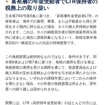
富裕層の年金受給者でLTR保持者の
税務上の取り扱い
王令第743号第5条に基づき、「富裕層年金受給者LTR」の
保有者は、海外での雇用、事業、または不動産から得た所
得をタイ国内に持ち込んだ場合、タイの個人所得税が免除
されます。これは、タイの納税居住者が国外源泉所得を国
内に送金した場合に課税対象となるという、租税法第41条
第2項の一般規定からの法定の特例措置です。
この免税措置は絶対的なものではなく、条件付きです。同
令第6条および第7条に基づき、免税の適用を受ける者は、
免税措置の適用を受ける期間を通じて、投資委員会および
歳入局長が定める資格および条件を引き続き満たさなけれ
ばなりません。いずれかの課税年度においてこれらの条件
を満たさない場合、その年度の免税措置は停止され、翌年
度への繰り越しは認められません。
実際には、LTR（高所得年金受給者）のほとんどの方には、