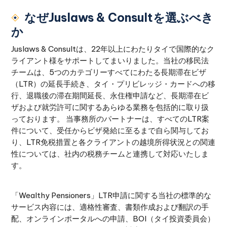
なぜJuslaws & Consultを選ぶべき
か
Juslaws & Consultは、22年以上にわたりタイで国際的なク
ライアント様をサポートしてまいりました。当社の移民法
チームは、5つのカテゴリーすべてにわたる長期滞在ビザ
（LTR）の延長手続き、タイ・プリビレッジ・カードへの移
行、退職後の滞在期間延長、永住権申請など、長期滞在ビ
ザおよび就労許可に関するあらゆる業務を包括的に取り扱
っております。 当事務所のパートナーは、すべてのLTR案
件について、受任からビザ発給に至るまで自ら関与してお
り、LTR免税措置と各クライアントの越境所得状況との関連
性については、社内の税務チームと連携して対応いたしま
す。
「Wealthy Pensioners」LTR申請に関する当社の標準的な
サービス内容には、適格性審査、書類作成および翻訳の手
配、オンラインポータルへの申請、BOI（タイ投資委員会）