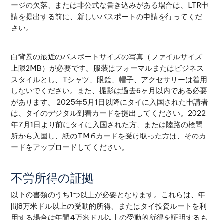
ージの欠落、または非公式な書き込みがある場合は、LTR申
請を提出する前に、新しいパスポートの申請を行ってくだ
さい。
白背景の最近のパスポートサイズの写真（ファイルサイズ
上限2MB）が必要です。服装はフォーマルまたはビジネス
スタイルとし、Tシャツ、眼鏡、帽子、アクセサリーは着用
しないでください。また、撮影は過去6ヶ月以内である必要
があります。 2025年5月1日以降にタイに入国された申請者
は、タイのデジタル到着カードを提出してください。2022
年7月1日より前にタイに入国された方、または陸路の検問
所から入国し、紙のT.M.6カードを受け取った方は、そのカ
ードをアップロードしてください。
不労所得の証拠
以下の書類のうち1つ以上が必要となります。これらは、年
間8万米ドル以上の受動的所得、またはタイ投資ルートを利
用する場合は年間4万米ドル以上の受動的所得を証明するも