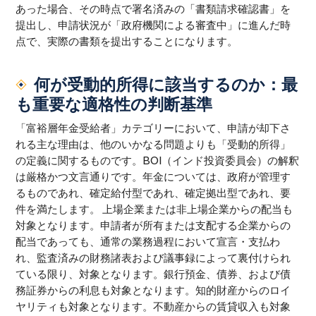
あった場合、その時点で署名済みの「書類請求確認書」を
提出し、申請状況が「政府機関による審査中」に進んだ時
点で、実際の書類を提出することになります。
何が受動的所得に該当するのか：最
も重要な適格性の判断基準
「富裕層年金受給者」カテゴリーにおいて、申請が却下さ
れる主な理由は、他のいかなる問題よりも「受動的所得」
の定義に関するものです。BOI（インド投資委員会）の解釈
は厳格かつ文言通りです。年金については、政府が管理す
るものであれ、確定給付型であれ、確定拠出型であれ、要
件を満たします。 上場企業または非上場企業からの配当も
対象となります。申請者が所有または支配する企業からの
配当であっても、通常の業務過程において宣言・支払わ
れ、監査済みの財務諸表および議事録によって裏付けられ
ている限り、対象となります。銀行預金、債券、および債
務証券からの利息も対象となります。知的財産からのロイ
ヤリティも対象となります。不動産からの賃貸収入も対象