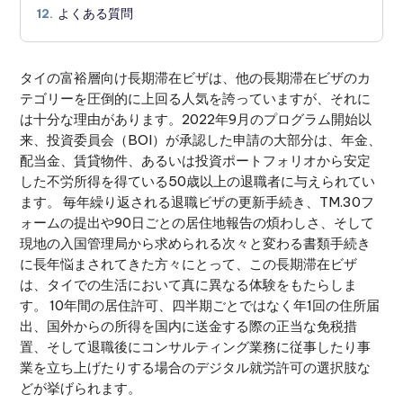
よくある質問
12.
タイの富裕層向け長期滞在ビザは、他の長期滞在ビザのカ
テゴリーを圧倒的に上回る人気を誇っていますが、それに
は十分な理由があります。2022年9月のプログラム開始以
来、投資委員会（BOI）が承認した申請の大部分は、年金、
配当金、賃貸物件、あるいは投資ポートフォリオから安定
した不労所得を得ている50歳以上の退職者に与えられてい
ます。 毎年繰り返される退職ビザの更新手続き、TM.30フ
ォームの提出や90日ごとの居住地報告の煩わしさ、そして
現地の入国管理局から求められる次々と変わる書類手続き
に長年悩まされてきた方々にとって、この長期滞在ビザ
は、タイでの生活において真に異なる体験をもたらしま
す。 10年間の居住許可、四半期ごとではなく年1回の住所届
出、国外からの所得を国内に送金する際の正当な免税措
置、そして退職後にコンサルティング業務に従事したり事
業を立ち上げたりする場合のデジタル就労許可の選択肢な
どが挙げられます。