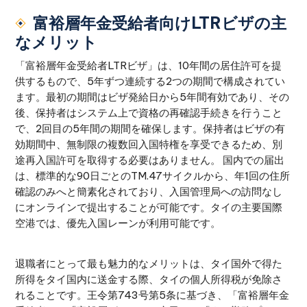
富裕層年金受給者向けLTRビザの主
なメリット
「富裕層年金受給者LTRビザ」は、10年間の居住許可を提
供するもので、5年ずつ連続する2つの期間で構成されてい
ます。最初の期間はビザ発給日から5年間有効であり、その
後、保持者はシステム上で資格の再確認手続きを行うこと
で、2回目の5年間の期間を確保します。保持者はビザの有
効期間中、無制限の複数回入国特権を享受できるため、別
途再入国許可を取得する必要はありません。 国内での届出
は、標準的な90日ごとのTM.47サイクルから、年1回の住所
確認のみへと簡素化されており、入国管理局への訪問なし
にオンラインで提出することが可能です。タイの主要国際
空港では、優先入国レーンが利用可能です。
退職者にとって最も魅力的なメリットは、タイ国外で得た
所得をタイ国内に送金する際、タイの個人所得税が免除さ
れることです。王令第743号第5条に基づき、「富裕層年金