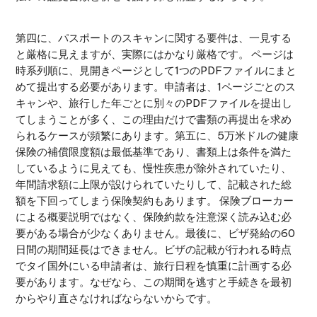
第四に、パスポートのスキャンに関する要件は、一見する
と厳格に見えますが、実際にはかなり厳格です。 ページは
時系列順に、見開きページとして1つのPDFファイルにまと
めて提出する必要があります。申請者は、1ページごとのス
キャンや、旅行した年ごとに別々のPDFファイルを提出し
てしまうことが多く、この理由だけで書類の再提出を求め
られるケースが頻繁にあります。第五に、5万米ドルの健康
保険の補償限度額は最低基準であり、書類上は条件を満た
しているように見えても、慢性疾患が除外されていたり、
年間請求額に上限が設けられていたりして、記載された総
額を下回ってしまう保険契約もあります。 保険ブローカー
による概要説明ではなく、保険約款を注意深く読み込む必
要がある場合が少なくありません。最後に、ビザ発給の60
日間の期間延長はできません。ビザの記載が行われる時点
でタイ国外にいる申請者は、旅行日程を慎重に計画する必
要があります。なぜなら、この期間を逃すと手続きを最初
からやり直さなければならないからです。