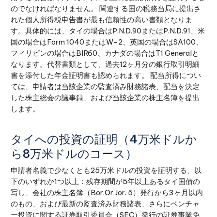
のでなければなりません。 関連する国の税務当局に提出さ
れた個人所得税申告書が最も信頼性の高い書類となりま
す。具体的には、タイの場合はP.N.D.90またはP.N.D.91、米
国の場合はForm 1040またはW-2、英国の場合はSA100、
フィリピンの場合はBIR60、カナダの場合はT1 Generalと
なります。代替書類として、過去12ヶ月分の銀行取引明細
書を添付した年金証明書も認められます。 配当所得につい
ては、申請者は当該企業の監査済み財務諸表、配当を決定
した株主総会の議事録、および当該企業の株主名簿を提出
します。
タイへの投資の証明（4万米ドルか
ら8万米ドルのコース）
申請者名義で少なくとも25万米ドルの投資を証明する、以
下のいずれか1つ以上：残存期間が5年以上あるタイ国債の
写し、会社の株主名簿（Bor.Or.Jor. 5）発行から3ヶ月以内
のもの、および最新の監査済み財務諸表、さらにベンチャ
ー投資に関する証券取引委員会（SEC）発行の証券事業免