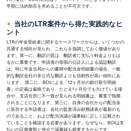
早期に法的助言を求めることが不可欠です。
当社のLTR案件から得た実践的なヒ
ント
LTRの年金受給者に関するケースワークからは、いくつかの
共通する傾向が見られ、これらを強調しておく価値があり
ます。第一に、翻訳の質は、翻訳者に支払う料金よりもは
るかに重要です。申請者の母国の公証人による認証翻訳
は、特に年金当局からの書簡や配当金明細書の場合、一般
的な翻訳会社の非公式な翻訳よりも信頼性が高い傾向にあ
ります。 第二に、BOIによる「12ヶ月分の銀行取引明細
書」の定義は厳格であり、たとえ1ヶ月分でも欠けている場
合や、支店住所に不一致が見られる明細書は、審査で指摘
されることになります。第三に、自身の会社からの配当金
に依存する申請者は、会社の監査済み財務諸表が最新のも
のであること、および配当決議が議事録に正しく記載され
ていることを確認する必要があります。なぜなら、BOIは支
払いの証拠書類と併せて議事録も精査するからです。