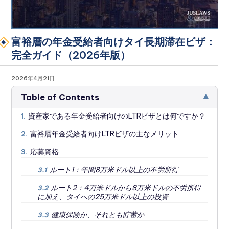
富裕層の年金受給者向けタイ長期滞在ビザ：
完全ガイド（2026年版）
2026年4月21日
▾
Table of Contents
資産家である年金受給者向けのLTRビザとは何ですか？
1.
富裕層年金受給者向けLTRビザの主なメリット
2.
応募資格
3.
ルート1：年間8万米ドル以上の不労所得
3.1
ルート2：4万米ドルから8万米ドルの不労所得
3.2
に加え、タイへの25万米ドル以上の投資
健康保険か、それとも貯蓄か
3.3