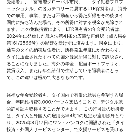
受給者」、「富裕層グローバル市民」、「タイ勤務プロフ
ェッショナル」の各カテゴリーに属するLTR保持者は、海外
での雇用、事業、または不動産から得た所得をその後タイ
国内に持ち込んだ場合、その所得に対する税金が免除され
ます。 この免税措置により、LTR保有者の年金受給者は、
2024年に発効した歳入法第41条の広範な再解釈（歳入局令
第161/2566号）の影響を受けずに済みます。同令により、
通常のタイの納税居住者は、所得発生年度にかかわらず、
タイに送金されたすべての国外源泉所得に対して課税され
ることになりました。海外の年金、配当ポートフォリオ、
賃貸収入、または年金給付で生活している退職者にとっ
て、この違いは極めて大きなものです。
裕福な年金受給者も、タイ国内で有償の就労を希望する場
合、年間維持費3,000バーツを支払うことで、デジタル就
労許可証を取得することができます。 この許可証の所持者
は、タイ人と外国人の雇用比率4対1の規定が適用除外とな
り、2025年3月17日にワン・バンコクに開設された「タイ
投資・外国人サービスセンター」で支援サービスを受ける