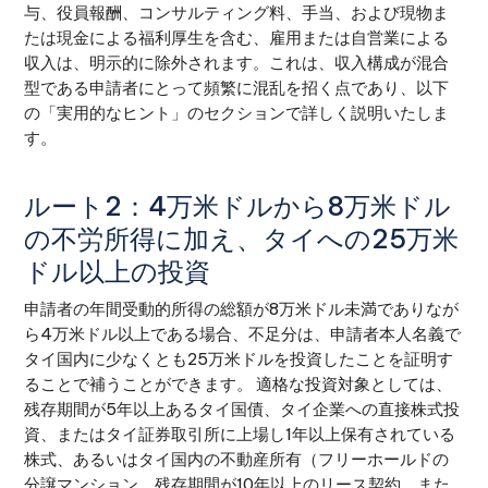
与、役員報酬、コンサルティング料、手当、および現物ま
たは現金による福利厚生を含む、雇用または自営業による
収入は、明示的に除外されます。これは、収入構成が混合
型である申請者にとって頻繁に混乱を招く点であり、以下
の「実用的なヒント」のセクションで詳しく説明いたしま
す。
ルート2：4万米ドルから8万米ドル
の不労所得に加え、タイへの25万米
ドル以上の投資
申請者の年間受動的所得の総額が8万米ドル未満でありなが
ら4万米ドル以上である場合、不足分は、申請者本人名義で
タイ国内に少なくとも25万米ドルを投資したことを証明す
ることで補うことができます。 適格な投資対象としては、
残存期間が5年以上あるタイ国債、タイ企業への直接株式投
資、またはタイ証券取引所に上場し1年以上保有されている
株式、あるいはタイ国内の不動産所有（フリーホールドの
分譲マンション、残存期間が10年以上のリース契約、また