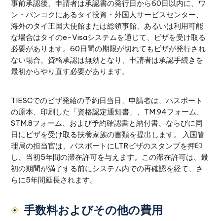
事前承認後、申請者は承認書の発行日から60日以内に、ワ
ン・バンコクにあるタイ投資・外国人サービスセンター、
海外のタイ王国大使館または総領事館、あるいは利用可能
な場合はタイのe-Visaシステムを通じて、ビザを受け取る
必要があります。60日間の期限が切れてもビザが発行され
ない場合、資格承認は無効となり、申請者は承認手続きを
最初からやり直す必要があります。
TIESCでのビザ発給の予約日当日、申請者は、パスポート
の原本、印刷した「資格認定通知書」、TM.94フォーム、
STM.8フォーム、および予約確認書と納付書、ならびに同
日にビザを受け取る扶養家族の書類を提出します。 入国管
理局の担当官は、パスポートにLTRビザのスタンプを押印
し、当初5年間の滞在許可を与えます。この滞在許可は、最
初の期間が満了する前にシステム内での再確認を経て、さ
らに5年間延長されます。
手数料およびその他の費用