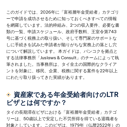
このガイドでは、2026年に「富裕層年金受給者」カテゴリ
ーで申請を成功させるために知っておくべきすべての情報
を網羅しています。法的枠組み、2つの収入要件、必要な書
類の一覧、申請スケジュール、政府手数料、王室令第743
号に基づく税務上の取り扱い、そして専門家のサポートな
しに手続きを試みた申請者が陥りがちな実務上の落とし穴
について解説しています。 本ガイドは、バンコクを拠点と
する法律事務所「Juslaws & Consult」のチームによって執
筆されました。当事務所は、タイ全土の国際的なクライア
ントを対象に、移民、企業、税務に関する案件を22年以上
にわたり取り扱ってきた実績があります。
資産家である年金受給者向けのLTR
ビザとは何ですか？
タイの長期滞在ビザにおける「富裕層年金受給者」カテゴ
リーは、50歳以上で安定した不労所得を得ている退職者を
対象としています。このビザは、1979年（仏暦2522年）の