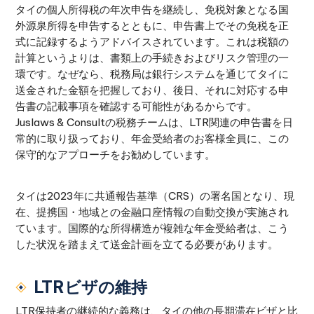
タイの個人所得税の年次申告を継続し、免税対象となる国
外源泉所得を申告するとともに、申告書上でその免税を正
式に記録するようアドバイスされています。これは税額の
計算というよりは、書類上の手続きおよびリスク管理の一
環です。なぜなら、税務局は銀行システムを通じてタイに
送金された金額を把握しており、後日、それに対応する申
告書の記載事項を確認する可能性があるからです。
Juslaws & Consultの税務チームは、LTR関連の申告書を日
常的に取り扱っており、年金受給者のお客様全員に、この
保守的なアプローチをお勧めしています。
タイは2023年に共通報告基準（CRS）の署名国となり、現
在、提携国・地域との金融口座情報の自動交換が実施され
ています。国際的な所得構造が複雑な年金受給者は、こう
した状況を踏まえて送金計画を立てる必要があります。
LTRビザの維持
LTR保持者の継続的な義務は、タイの他の長期滞在ビザと比