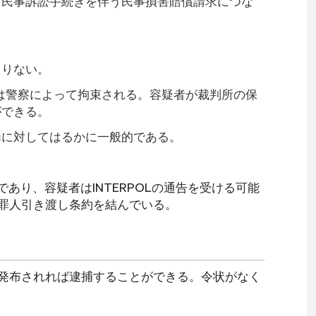
、民事訴訟手続きを伴う民事損害賠償請求につな
まりない。
は警察によって拘束される。容疑者が裁判所の保
ができる。
罪に対してはるかに一般的である。
であり、容疑者はINTERPOLの通告を受ける可能
罪人引き渡し条約を結んでいる。
発布されれば逮捕することができる。令状がなく