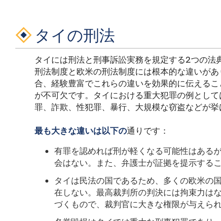
タイの刑法
タイには刑法と刑事訴訟実務を規定する2つの法
刑法制度と欧米の刑法制度には根本的な違いがあ
合、経験豊富でこれらの違いを効果的に伝えるこ
が不可欠です。タイにおける重大犯罪の例として
罪、詐欺、性犯罪、暴行、大規模な窃盗などが挙
最も大きな違いは以下の
通りです：
有罪を認めれば刑が軽くなる可能性はある
会はない。また、弁護士が証拠を提示する
タイは民法の国であるため、多くの欧米の
在しない。最高裁判所の判決には拘束力は
づくもので、裁判官に大きな権限が与えら