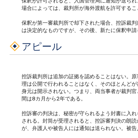
保釈が許可されると、入国管理局に通知が送られ
場合によっては、裁判所が海外渡航を許可するこ
保釈が第一審裁判所で却下された場合、控訴裁判
は決定的なものですが、その後、新たに保釈申請
アピール
控訴裁判所は追加の証拠を認めることはない。原
理は公開で行われることはなく、そのほとんどが
身元は開示されない。つまり、両当事者が裁判官
間は8カ月から2年である。
控訴審の判決は、秘密が守られるよう封書に入れ
される。封筒が受理されると、控訴審判決の朗読
が、弁護人や被告人には通知は送られない。被告