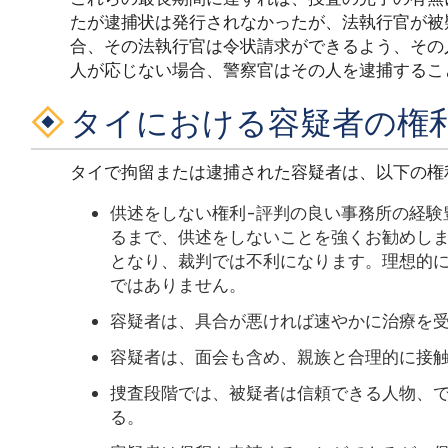
たが逮捕状は発行されなかったが、法執行官が被
合、その法執行官は令状請求ができるよう、その
人が応じない場合、警察官はその人を逮捕するこ
タイにおける容疑者の権
タイで拘留または逮捕された容疑者は、以下の権
供述をしない権利-評判の良い事務所の経験
るまで、供述をしないことを強くお勧めし
となり、裁判では不利になります。理想的
ではありません。
容疑者は、具合が悪ければ速やかに治療を
容疑者は、面会も含め、親族と合理的に接
捜査段階では、被疑者は信頼できる人物、
る。