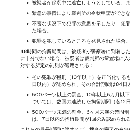
被疑者が保釈中に逃亡しようとしている、
緊急の事情により裁判所の令状申請ができ
不審な状況下で犯罪の意思を示したり、犯
た場合。
犯罪を犯しているところを発見された場合
48時間の拘留期間は、被疑者が警察署に到着し
に十分でない場合、被疑者は裁判所の留置場に入
対する所定の罰則が適用される：
その犯罪が極刑（10年以上）を正当化する
日以内）が認められ、その合計期間は84日
500バーツ以上の罰金、10年以上6カ月
ついては、数回の連続した拘留期間（各12
500バーツ未満の罰金、6ヶ月未満の禁固
は、7日以内の拘留期間が1回のみ認められ
これらの最長期間に達すれば、捜査の完了の有無