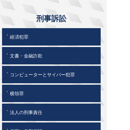
刑事訴訟
'
経済犯罪
'
文書・金融詐欺
'
コンピューターとサイバー犯罪
'
横領罪
'
法人の刑事責任