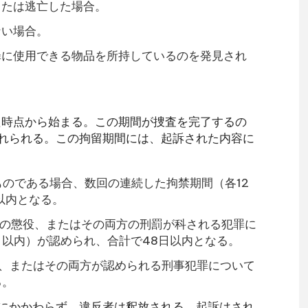
または逃亡した場合。
ない場合。
罪に使用できる物品を所持しているのを発見され
。
た時点から始まる。この期間が捜査を完了するの
れられる。この拘留期間には、起訴された内容に
ものである場合、数回の連続した拘禁期間（各12
以内となる。
以下の懲役、またはその両方の刑罰が科される犯罪に
日以内）が認められ、合計で48日以内となる。
刑、またはその両方が認められる刑事犯罪について
る。
にかかわらず、違反者は釈放される。起訴はされ