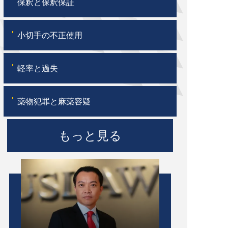
'
保釈と保釈保証
'
小切手の不正使用
'
軽率と過失
'
薬物犯罪と麻薬容疑
もっと見る