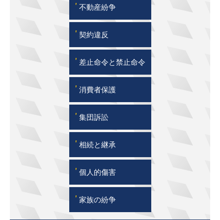
'
不動産紛争
'
契約違反
'
差止命令と禁止命令
'
消費者保護
'
集団訴訟
'
相続と継承
'
個人的傷害
'
家族の紛争