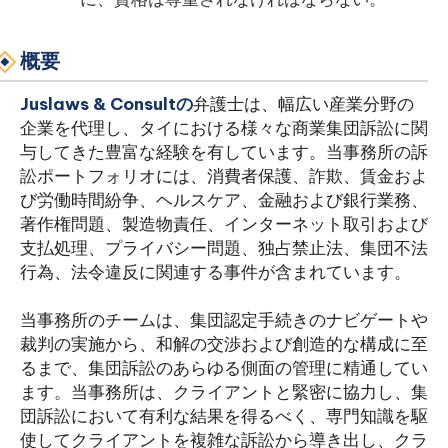
概要
Juslaws & Consultの
弁護士は、幅広い産業分野の
企業を代理し、タイにおける様々な商業集団訴訟に関
与してきた豊富な経験を有しています。当事務所の訴
訟ポートフォリオには、消費者保護、詐欺、賃金およ
び労働時間紛争、ヘルスケア、金融および銀行業務、
著作権問題、製造物責任、インターネット取引および
支払処理、プライバシー問題、独占禁止法、集団不法
行為、法令違反に関連する事件が含まれています。
当事務所のチームは、集団認定手続きのナビゲートや
裁判の実施から、和解の交渉および創造的な構成に至
るまで、集団訴訟のあらゆる側面の管理に精通してい
ます。当事務所は、クライアントと緊密に協力し、集
団訴訟において有利な結果を得るべく、専門知識を駆
使してクライアントを複雑な訴訟から導き出し、クラ