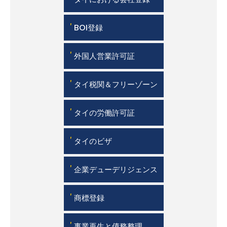
'
BOI登録
'
外国人営業許可証
'
タイ税関＆フリーゾーン
'
タイの労働許可証
'
タイのビザ
'
企業デューデリジェンス
'
商標登録
'
事業再生と債務整理