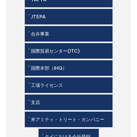
'
JTEPA
'
合弁事業
'
国際貿易センター(ITC)
'
国際本部（IHQ）
'
工場ライセンス
'
支店
'
米アミティ・トリート・カンパニー
'
タイにおける会社登録