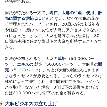
審議中である。
同法が待たれる一方で、
現在、大麻の生産、使用、販
売に関する規制はほとんど
ない。省令で大麻の花が
「管理されたハーブ」とされ、20歳未満の未成年者
や妊娠中・授乳中の女性が大麻にアクセスできないよ
うになった。さらに、大麻を処方された患者は、30
日間の使用に必要な量以下の大麻を所持することがで
きる。
新法が公布されると、大麻の
栽培
（50,000バー
ツ）、
エキスの
製造（50,000バーツ）、大麻草の
販
売
（5,000バーツ）、および大麻の輸出入にさまざ
まなライセンスが必要となる。これらのライセンスは
FDAによって発行され、3年間有効である。ライセン
スを取得しなかった場合、3年以下の懲役および/ま
たは300,000バーツ以下の罰金が科される。
大麻ビジネスの立ち上げ