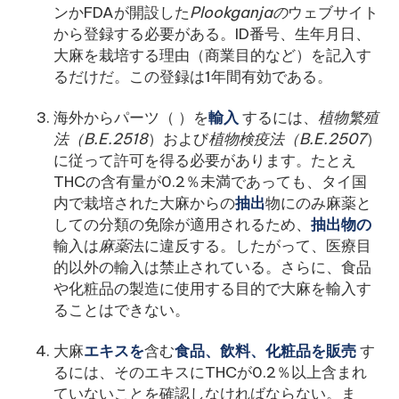
ンかFDAが開設した
Plookganjaの
ウェブサイト
から登録する必要がある。ID番号、生年月日、
大麻を栽培する理由（商業目的など）を記入す
るだけだ。この登録は1年間有効である。
海外からパーツ（
）を
輸入
するには、
植物繁殖
法（B.E.2518
）および
植物検疫法（B.E.2507
）
に従って許可を得る必要があります。たとえ
THCの含有量が0.2％未満であっても、タイ国
内で栽培された大麻からの
抽出
物にのみ麻薬と
しての分類の免除が適用されるため、
抽出物の
輸入は
麻薬
法に違反する。したがって、医療目
的以外の輸入は禁止されている。さらに、食品
や化粧品の製造に使用する目的で大麻を輸入す
ることはできない。
大麻
エキスを
含む
食品、飲料、化粧品を販売
す
るには、そのエキスにTHCが0.2％以上含まれ
ていないことを確認しなければならない。ま