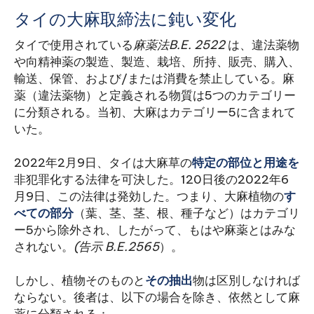
タイの大麻取締法に鈍い変化
タイで使用されている
麻薬法B.E. 2522
は、違法薬物
や向精神薬の製造、製造、栽培、所持、販売、購入、
輸送、保管、および/または消費を禁止している。麻
薬（違法薬物）と定義される物質は5つのカテゴリー
に分類される。当初、大麻はカテゴリー5に含まれて
いた。
2022年2月9日、タイは大麻草の
特定の部位と用途を
非犯罪化する法律を可決した。120日後の2022年6
月9日、この法律は発効した。つまり、大麻植物の
す
べての部分
（葉、茎、茎、根、種子など）はカテゴリ
ー5から除外され、したがって、もはや麻薬とはみな
されない。
(告示 B.E.2565
）。
しかし、植物そのものと
その抽出
物は区別しなければ
ならない。後者は、以下の場合を除き、依然として麻