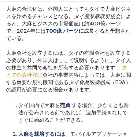
大麻の合法化は、外国人にとってもタイで大麻ビジネ
スを始めるチャンスとなる。
タイ産業麻取引協会
によ
ると、大麻ビジネスの市場価値は約400億バーツ
で、2024年には
700億
バーツに
成長すると予想され
ている。
大麻会社を設立するには、タイの有限会社を設立する
必要があり、外国人はここで説明するように、タイ人
の株主と共同で会社を所有する必要があります：
タ
イでの会社登記
会社の事業内容によっては、大麻に関
する重要な規制機関である
タイ食品医薬品局
（FDA）
の認可が必要になる場合があります。
タイ国内で大麻を
売買
する場合、少なくとも新
法が公布される前であれば、追加手続きなしで
すぐに始めることができる。
大麻を栽培するには
、モバイルアプリケーショ