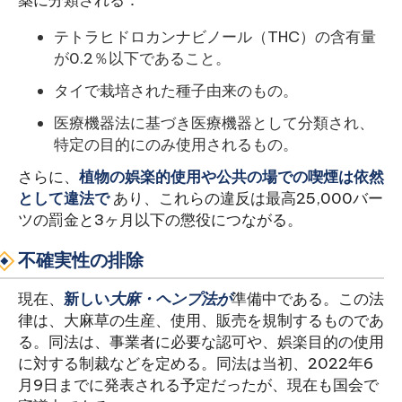
薬に分類される：
テトラヒドロカンナビノール（THC）の含有量
が0.2％以下であること。
タイで栽培された種子由来のもの。
医療機器法に基づき医療機器として分類され、
特定の目的にのみ使用されるもの。
さらに、
植物の娯楽的使用や公共の場での喫煙は依然
として違法で
あり、これらの違反は最高25,000バー
ツの罰金と3ヶ月以下の懲役につながる。
不確実性の排除
現在、
新しい
大麻・ヘンプ法が
準備中である。この法
律は、大麻草の生産、使用、販売を規制するものであ
る。同法は、事業者に必要な認可や、娯楽目的の使用
に対する制裁などを定める。同法は当初、2022年6
月9日までに発表される予定だったが、現在も国会で