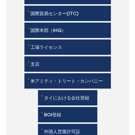
'
国際貿易センター(ITC)
'
国際本部（IHQ）
'
工場ライセンス
'
支店
'
米アミティ・トリート・カンパニー
'
タイにおける会社登録
'
BOI登録
'
外国人営業許可証