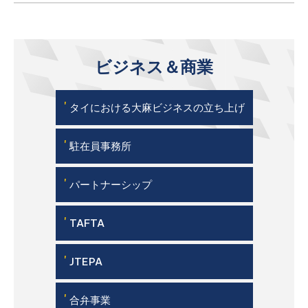
ビジネス＆商業
'
タイにおける大麻ビジネスの立ち上げ
'
駐在員事務所
'
パートナーシップ
'
TAFTA
'
JTEPA
'
合弁事業