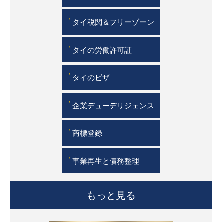
'
タイ税関＆フリーゾーン
'
タイの労働許可証
'
タイのビザ
'
企業デューデリジェンス
'
商標登録
'
事業再生と債務整理
もっと見る