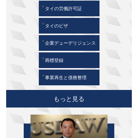
'
タイの労働許可証
'
タイのビザ
'
企業デューデリジェンス
'
商標登録
'
事業再生と債務整理
もっと見る