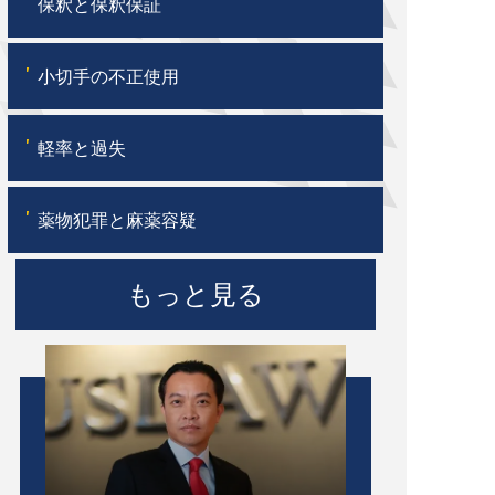
'
保釈と保釈保証
'
小切手の不正使用
'
軽率と過失
'
薬物犯罪と麻薬容疑
もっと見る