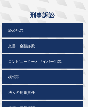
刑事訴訟
'
経済犯罪
'
文書・金融詐欺
'
コンピューターとサイバー犯罪
'
横領罪
'
法人の刑事責任