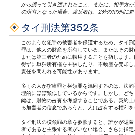
から誤って引き渡されたこと、または、相手方が
の所有となった場合、違反者は、2分の1の刑に処
タイ刑法第352条
このような犯罪の被害者を保護するため、タイ刑
罪は、他人の財産を所有している、またはその財
または第三者のために転用することを指します。
得ずに単独所有権を主張したり、不動産を売却し
責任を問われる可能性があります。
多くの人が窃盗罪と横領罪を混同するのは、法的
理的にほぼ類似しているからです。しかし、どち
鍵は、財物の占有を考慮することである。契約上
る加害者の信念であろうと、人は占有する権利を
タイ刑法の横領罪の章を参照すると、誰かが隠匿
者であると主張する者がいない場合、さらに指定