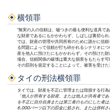
横領罪
"無実の人の信頼は、嘘つきの最も便利な道具で
な財産であるにもかかわらず、しばしば裏切られ
では、財産の管理や共同所有のために誰かに信頼
る問題によって信頼が打ち砕かれるシナリオにつ
産を他人に預けたにもかかわらず、その預けた財
場合、信頼関係の破壊は重大な損害をもたらす可
その罰則を規定することによって、被害を受けた
タイの刑法横領罪
タイでは、財産を不正に管理または毀損する行為
「他人が所有する財産、または他人が共有者であ
を不正に自分自身または第三者のものにした者は
6,000バーツ以下の罰金に処され、または併科