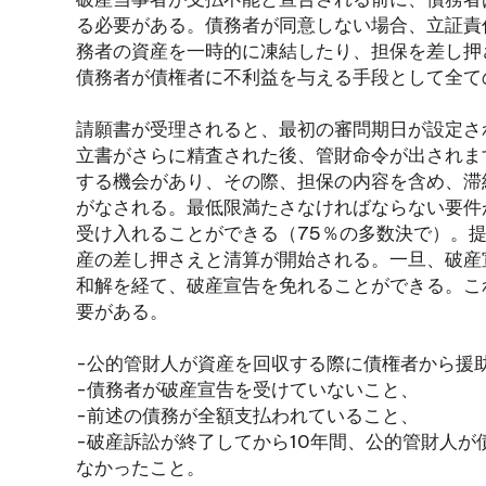
る必要がある。債務者が同意しない場合、立証責
務者の資産を一時的に凍結したり、担保を差し押
債務者が債権者に不利益を与える手段として全て
請願書が受理されると、最初の審問期日が設定さ
立書がさらに精査された後、管財命令が出されま
する機会があり、その際、担保の内容を含め、滞
がなされる。最低限満たさなければならない要件
受け入れることができる（75％の多数決で）。
産の差し押さえと清算が開始される。一旦、破産
和解を経て、破産宣告を免れることができる。こ
要がある。
-公的管財人が資産を回収する際に債権者から援
-債務者が破産宣告を受けていないこと、
-前述の債務が全額支払われていること、
-破産訴訟が終了してから10年間、公的管財人
なかったこと。