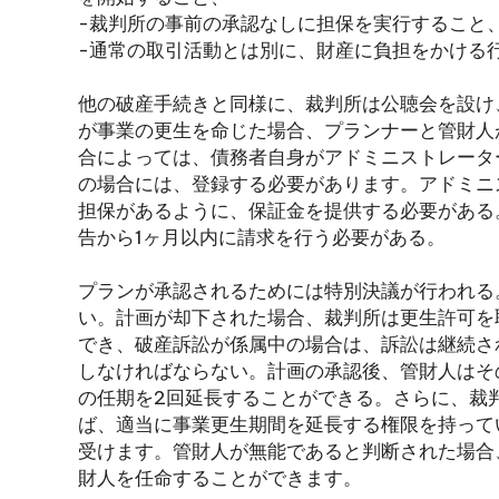
-裁判所の事前の承認なしに担保を実行すること
-通常の取引活動とは別に、財産に負担をかける
他の破産手続きと同様に、裁判所は公聴会を設け
が事業の更生を命じた場合、プランナーと管財人
合によっては、債務者自身がアドミニストレータ
の場合には、登録する必要があります。アドミニ
担保があるように、保証金を提供する必要がある
告から1ヶ月以内に請求を行う必要がある。
プランが承認されるためには特別決議が行われる
い。計画が却下された場合、裁判所は更生許可を
でき、破産訴訟が係属中の場合は、訴訟は継続さ
しなければならない。計画の承認後、管財人はそ
の任期を2回延長することができる。さらに、裁
ば、適当に事業更生期間を延長する権限を持って
受けます。管財人が無能であると判断された場合
財人を任命することができます。