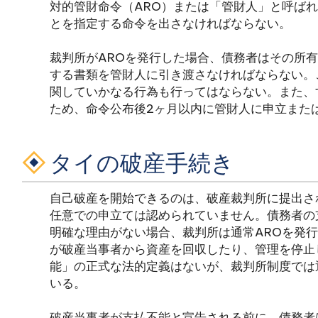
対的管財命令（ARO）または「管財人」と呼ば
とを指定する命令を出さなければならない。
裁判所がAROを発行した場合、債務者はその所
する書類を管財人に引き渡さなければならない。
関していかなる行為も行ってはならない。また、
ため、命令公布後2ヶ月以内に管財人に申立また
タイの破産手続き
自己破産を開始できるのは、破産裁判所に提出さ
任意での申立ては認められていません。債務者の
明確な理由がない場合、裁判所は通常AROを発
が破産当事者から資産を回収したり、管理を停止
能」の正式な法的定義はないが、裁判所制度では
いる。
破産当事者が支払不能と宣告される前に、債務者