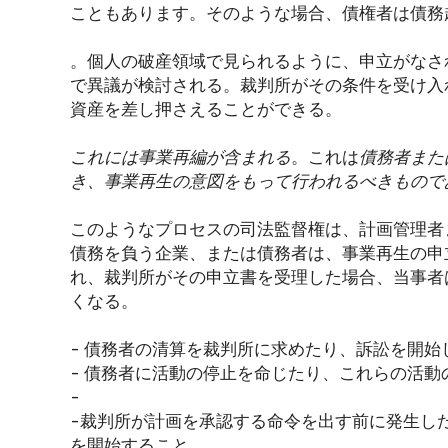
こともあります。そのような場合、債権者は債務
。個人の破産領域で見られるように、申立がなさ
で異議が検討される。裁判所がその条件を受け入
資産を差し押さえることができる。
これには事業再編が含まれる
。これは
債務者また
き、事業再生の意図をもって行われるべきもので
このようなプロセスの司法監督権は、計画管理者
債務を負う企業、または債務者は、事業再生の申
れ、裁判所がその申立書を受理した場合、当事者
くなる。
- 債務者の清算を裁判所に求めたり、訴訟を開始
- 債務者に活動の停止を命じたり、これらの活
-
-裁判所が計画を承認する命令を出す前に発生し
を開始すること、