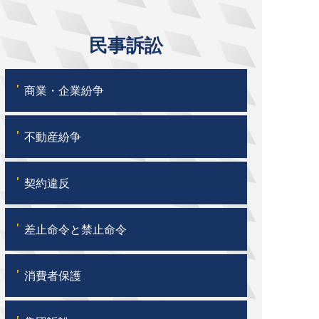
民事訴訟
'
商業・企業紛争
'
不動産紛争
'
契約違反
'
差止命令と禁止命令
'
消費者保護