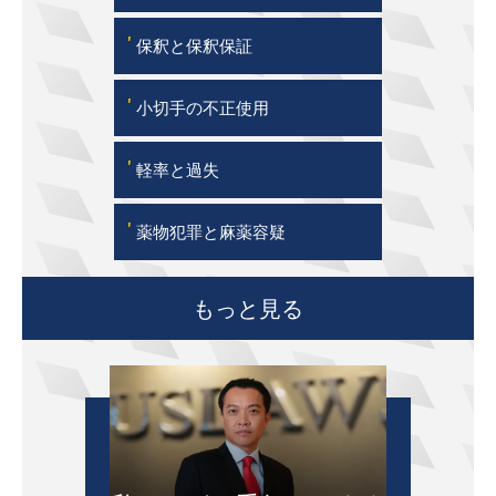
'
保釈と保釈保証
'
小切手の不正使用
'
軽率と過失
'
薬物犯罪と麻薬容疑
もっと見る