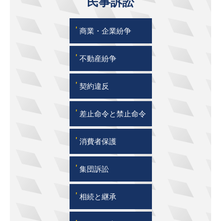
民事訴訟
'
商業・企業紛争
'
不動産紛争
'
契約違反
'
差止命令と禁止命令
'
消費者保護
'
集団訴訟
'
相続と継承