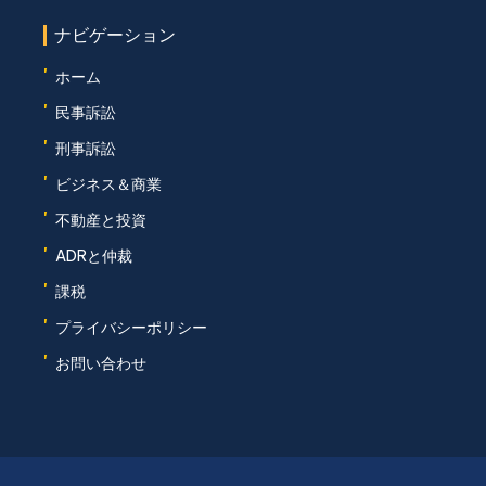
ナビゲーション
'
ホーム
'
民事訴訟
'
刑事訴訟
'
ビジネス＆商業
'
不動産と投資
'
ADRと仲裁
'
課税
'
プライバシーポリシー
'
お問い合わせ