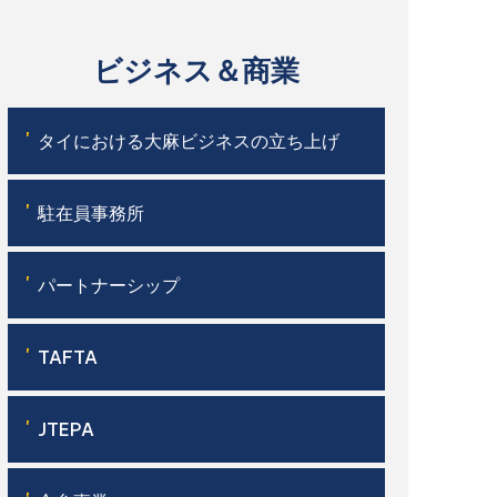
ビジネス＆商業
'
タイにおける大麻ビジネスの立ち上げ
'
駐在員事務所
'
パートナーシップ
'
TAFTA
'
JTEPA