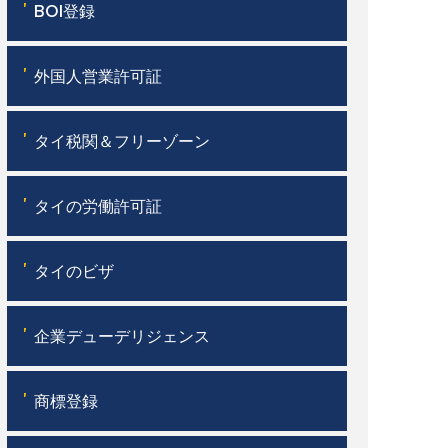
'
BOI登録
'
外国人営業許可証
'
タイ税関＆フリーゾーン
'
タイの労働許可証
'
タイのビザ
'
企業デューデリジェンス
'
商標登録