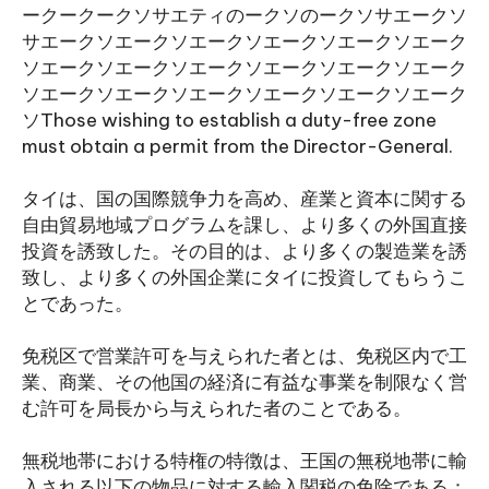
ークークークソサエティのークソのークソサエークソ
サエークソエークソエークソエークソエークソエーク
ソエークソエークソエークソエークソエークソエーク
ソエークソエークソエークソエークソエークソエーク
ソThose wishing to establish a duty-free zone
must obtain a permit from the Director-General.
タイは、国の国際競争力を高め、産業と資本に関する
自由貿易地域プログラムを課し、より多くの外国直接
投資を誘致した。その目的は、より多くの製造業を誘
致し、より多くの外国企業にタイに投資してもらうこ
とであった。
免税区で営業許可を与えられた者とは、免税区内で工
業、商業、その他国の経済に有益な事業を制限なく営
む許可を局長から与えられた者のことである。
無税地帯における特権の特徴は、王国の無税地帯に輸
入される以下の物品に対する輸入関税の免除である：