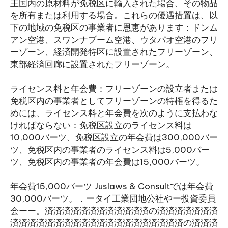
王国内の原材料が免税区に輸入された場合、その物品
を所有または利用する場合。これらの優遇措置は、以
下の地域の免税区の事業者に恩恵があります：ドンム
アン空港、スワンナプーム空港、ウタパオ空港のフリ
ーゾーン、経済開発特区に設置されたフリーゾーン、
東部経済回廊に設置されたフリーゾーン。
ライセンス料と年会費：フリーゾーンの設立者または
免税区内の事業者としてフリーゾーンの特権を得るた
めには、ライセンス料と年会費を次のように支払わな
ければならない：免税区設立のライセンス料は
10,000バーツ、免税区設立の年会費は300,000バー
ツ、免税区内の事業者のライセンス料は5,000バー
ツ、免税区内の事業者の年会費は15,000バーツ。
年会費15,000バーツ Juslaws & Consultでは年会費
30,000バーツ。．ータイ工業団地公社やー投資委員
会ーー。済済済済済済済済済済済済の済済済済済済済
済済済済済済済済済済済済済済済済済済済済の済済済