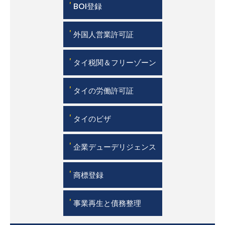
'
BOI登録
'
外国人営業許可証
'
タイ税関＆フリーゾーン
'
タイの労働許可証
'
タイのビザ
'
企業デューデリジェンス
'
商標登録
'
事業再生と債務整理