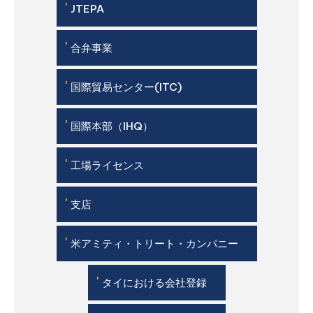
'
JTEPA
'
合弁事業
'
国際貿易センター(ITC)
'
国際本部（IHQ）
'
工場ライセンス
'
支店
'
米アミティ・トリート・カンパニー
'
タイにおける会社登録