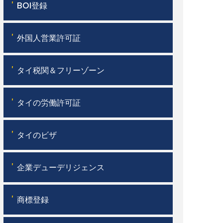
'
BOI登録
'
外国人営業許可証
'
タイ税関＆フリーゾーン
'
タイの労働許可証
'
タイのビザ
'
企業デューデリジェンス
'
商標登録