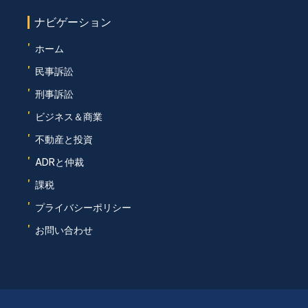
ナビゲーション
'
ホーム
'
民事訴訟
'
刑事訴訟
'
ビジネス＆商業
'
不動産と投資
'
ADRと仲裁
'
課税
'
プライバシーポリシー
'
お問い合わせ