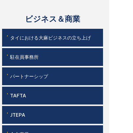
ビジネス＆商業
'
タイにおける大麻ビジネスの立ち上げ
'
駐在員事務所
'
パートナーシップ
'
TAFTA
'
JTEPA