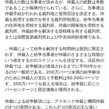
仲裁人の数は当事者が決めるが、仲裁人の総数は奇数
であることが義務付けられている。さらに、当事者は
仲裁手続が行われる裁判地と使用言語を決定する。仲
裁を処理する能力を有する裁判所制度は、紛争当事者
の住所地を管轄する裁判所、仲裁の開催地を管轄する
裁判所、仲裁紛争を解決する管轄権を有する裁判所、
または国際貿易裁判所および中央知的財産権である。
。仲裁によって紛争を解決する時間枠は規則に限定さ
れず、仲裁人と紛争当事者が仲裁のさまざまな段階が
いつ発生するかのスケジュールを決定する。法廷外の
仲裁では、紛争解決が達成されるまでに平均1年かか
るのが一般的である。200万バーツ未満の紛争解決
のために仲裁人が支払う手数料は30,000バーツで
す。200万バーツを超える場合は、紛争額に応じた
パーセンテージと固定価格が適用される。
仲裁による紛争解決には、アドホック仲裁と機関仲裁
の2つの形態がある。これら2つの形式の主な違い