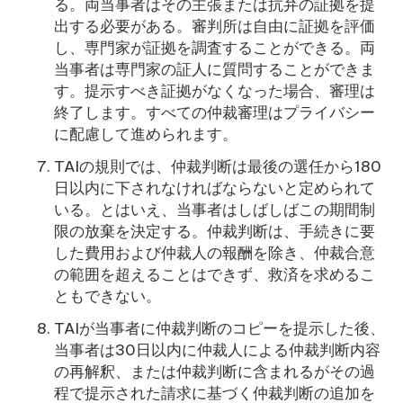
る。両当事者はその主張または抗弁の証拠を提
出する必要がある。審判所は自由に証拠を評価
し、専門家が証拠を調査することができる。両
当事者は専門家の証人に質問することができま
す。提示すべき証拠がなくなった場合、審理は
終了します。すべての仲裁審理はプライバシー
に配慮して進められます。
TAIの規則では、仲裁判断は最後の選任から180
日以内に下されなければならないと定められて
いる。とはいえ、当事者はしばしばこの期間制
限の放棄を決定する。仲裁判断は、手続きに要
した費用および仲裁人の報酬を除き、仲裁合意
の範囲を超えることはできず、救済を求めるこ
ともできない。
TAIが当事者に仲裁判断のコピーを提示した後、
当事者は30日以内に仲裁人による仲裁判断内容
の再解釈、または仲裁判断に含まれるがその過
程で提示された請求に基づく仲裁判断の追加を