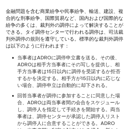
金融問題を含む商業紛争や民事紛争、輸送、建設、複
合的な刑事紛争、国際貿易など、国内および国際的な
紛争の多くは、裁判外の調停によって解決することが
できる。タイ調停センターで行われる調停は、司法裁
判外調停の規則を遵守している。標準的な裁判外調停
は以下のように行われます：
当事者はADROに調停申立書を送る。その後、
ADROは相手方当事者にその写しを提供し、相
手方当事者は15日以内に調停を受諾するか拒否
するかを決定する。相手方が15日以内に応じな
い場合、調停申立は自動的に却下される。
回答当事者が調停に参加することに同意した場
合、ADROは両当事者間の会合をスケジュール
し、調停人を指定して手続きを開始する。両当
事者は、調停センターが承認した調停人リスト
から調停人に合意することができる。ADRO