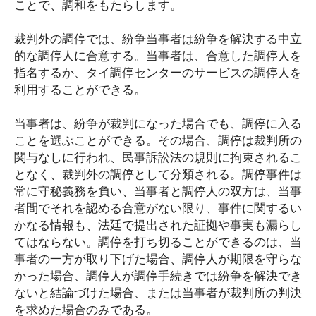
ことで、調和をもたらします。
裁判外の調停では、紛争当事者は紛争を解決する中立
的な調停人に合意する。当事者は、合意した調停人を
指名するか、タイ調停センターのサービスの調停人を
利用することができる。
当事者は、紛争が裁判になった場合でも、調停に入る
ことを選ぶことができる。その場合、調停は裁判所の
関与なしに行われ、民事訴訟法の規則に拘束されるこ
となく、裁判外の調停として分類される。調停事件は
常に守秘義務を負い、当事者と調停人の双方は、当事
者間でそれを認める合意がない限り、事件に関するい
かなる情報も、法廷で提出された証拠や事実も漏らし
てはならない。調停を打ち切ることができるのは、当
事者の一方が取り下げた場合、調停人が期限を守らな
かった場合、調停人が調停手続きでは紛争を解決でき
ないと結論づけた場合、または当事者が裁判所の判決
を求めた場合のみである。