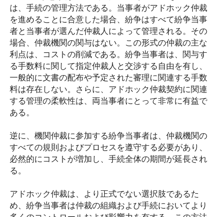
は、手続の管理方法である。当事者がアドホック仲裁
を進めることに合意した場合、紛争はすべて紛争当事
者と当事者が選んだ仲裁人によって管理される。その
場合、仲裁機関の関与はない。この形式の仲裁の主な
利点は、コストの削減である。紛争当事者は、関与す
る手数料に関して指定仲裁人と交渉する自由を有し、
一般的に文書の配布や予定された審理に関連する手数
料は存在しない。さらに、アドホック仲裁契約に関連
する管理の柔軟性は、両当事者にとって非常に有益で
ある。
逆に、機関仲裁に参加する紛争当事者は、仲裁機関の
すべての規則およびプロセスを遵守する必要があり、
必然的にコストが増加し、手続全体の期間が延長され
る。
アドホック仲裁は、より正式でない選択肢であるた
め、紛争当事者は仲裁の組織および手続においてより