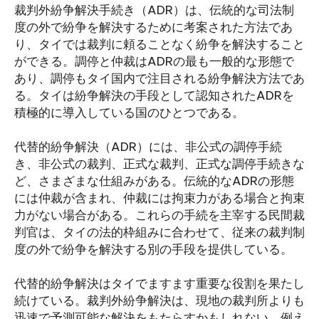
裁判外紛争解決手続き（ADR）は、伝統的な司法制
度の外で紛争を解決するために考案された方法であ
り、タイでは裁判に頼ることなく紛争を解決すること
ができる。調停と仲裁はADRの最も一般的な形態で
あり、調停もタイ国内で注目される紛争解決方法であ
る。タイは紛争解決の手段として認知されたADRを
積極的に導入している国のひとつである。
代替的紛争解決（ADR）には、非公式の調停手続
き、非公式の裁判、正式な裁判、正式な調停手続きな
ど、さまざまな仕組みがある。伝統的なADRの形態
には仲裁が含まれ、仲裁には拘束力がある場合と拘束
力がない場合がある。これらの手続を主宰する民間裁
判官は、タイの法的枠組みに合わせて、従来の裁判制
度の外で紛争を解決する別の手段を提供している。
代替的紛争解決はタイでますます重要な役割を果たし
続けている。裁判外紛争解決は、現地の裁判所よりも
迅速で予測可能な解決をもたらすかもしれない。例え