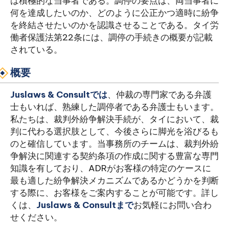
は積極的な当事者である。調停の要点は、両当事者に
何を達成したいのか、どのように公正かつ適時に紛争
を終結させたいのかを認識させることである。タイ労
働者保護法第22条には、調停の手続きの概要が記載
されている。
概要
Juslaws & Consultでは
、仲裁の専門家である弁護
士もいれば、熟練した調停者である弁護士もいます。
私たちは、裁判外紛争解決手続が、タイにおいて、裁
判に代わる選択肢として、今後さらに脚光を浴びるも
のと確信しています。当事務所のチームは、裁判外紛
争解決に関連する契約条項の作成に関する豊富な専門
知識を有しており、ADRがお客様の特定のケースに
最も適した紛争解決メカニズムであるかどうかを判断
する際に、お客様をご案内することが可能です。詳し
くは、
Juslaws & Consultまで
お気軽にお問い合わ
せください。