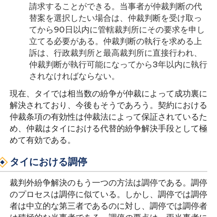
請求することができる。当事者が仲裁判断の代
替案を選択したい場合は、仲裁判断を受け取っ
てから90日以内に管轄裁判所にその要求を申し
立てる必要がある。仲裁判断の執行を求める上
訴は、行政裁判所と最高裁判所に直接行われ、
仲裁判断が執行可能になってから3年以内に執行
されなければならない。
現在、タイでは相当数の紛争が仲裁によって成功裏に
解決されており、今後もそうであろう。契約における
仲裁条項の有効性は仲裁法によって保証されているた
め、仲裁はタイにおける代替的紛争解決手段として極
めて有効である。
タイにおける調停
裁判外紛争解決のもう一つの方法は調停である。調停
のプロセスは調停に似ている。しかし、調停では調停
者は中立的な第三者であるのに対し、調停では調停者