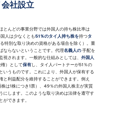
イ会社設立
ほとんどの事業分野では外国人の持ち株比率は
外国人は少なくとも
51％のタイ人持ち株を
持つ
タ
る特別な取り決めの資格がある場合を除く）。重
ばならないということです。代理
名義人の
手配を
監視されます。一般的な仕組みとしては、
外国人
決権）として
保有
し、タイ人パートナーが51％の
というものです。これにより、外国人が保有する
権と利益配分を維持することができます。例え
通株は1株につき1票）、49％の外国人株主が実質
うにします。このような取り決めは法律を遵守す
とができます。