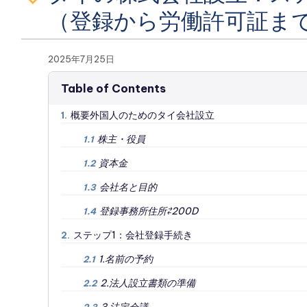
（登録から労働許可証ま
2025年7月25日
Table of Contents
概要外国人のためのタイ会社設立
1.
株主・役員
1.1
資本金
1.2
会社名と目的
1.3
登録事務所住所⇄200D
1.4
ステップ1：会社登録手続き
2.
1.名前の予約
2.1
2.法人設立書類の準備
2.2