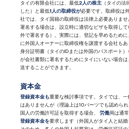
タイの有限会社には、最低
2人の株主
（タイの法
した）と最低
1人の取締役が
必要です。取締役は
社では、タイ国籍の取締役は法律上必要ありませ
署名する場合は、設立時に適切なビザを取得して
外で署名する）。実際には、登記を早めるために
に外国人オーナーに取締役権を譲渡する会社もあ
身分証明書（タイのIDまたは外国のパスポート
が会社書類に署名するためにタイにいない場合は
送することができます。
資本金
登録資本金も
重要な検討事項です。タイでは、一
はありませんが（理論上は10バーツでも認めら
国人の労働許可証を取得する場合、
労働
局は通常
登録資本金を
要求します（外国人がタイ人と結婚