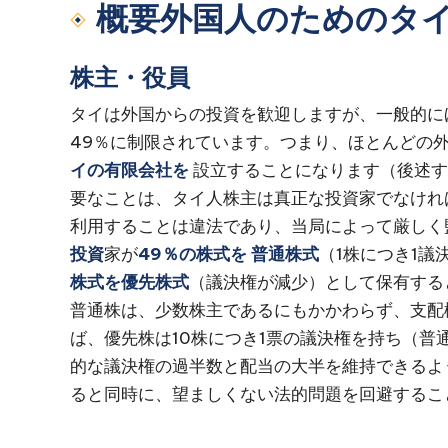
概要外国人のためのタ
株主・役員
タイは外国からの投資を歓迎しますが、一般的に
49％に制限されています。つまり、ほとんどの
イの有限会社を
設立することになります（後述す
要なことは、タイ人株主は真正な投資家でなけれ
利用することは違法であり、当局によって厳しく
投資
家が
49％の株式を
普通株式
（1株につき1議
株式を優先株式
（議決権が減少）として保有する
普通株は、少数株主であるにもかかわらず、支配
ば、優先株は10株につき1票の議決権を持ち（普
的な議決権の過半数と配当の大半を維持できるよ
ると同時に、望ましくない法的問題を回避するこ