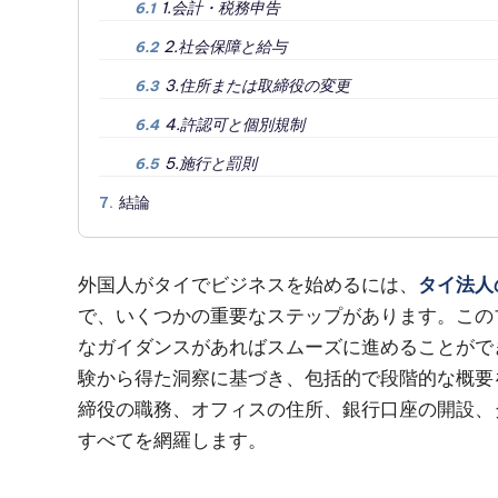
1.会計・税務申告
6.1
2.社会保障と給与
6.2
3.住所または取締役の変更
6.3
4.許認可と個別規制
6.4
5.施行と罰則
6.5
結論
7.
外国人がタイでビジネスを始めるには、
タイ法人
で、いくつかの重要なステップがあります。この
なガイダンスがあればスムーズに進めることがで
験から得た洞察に基づき、包括的で段階的な概要
締役の職務、オフィスの住所、銀行口座の開設、
すべてを網羅します。