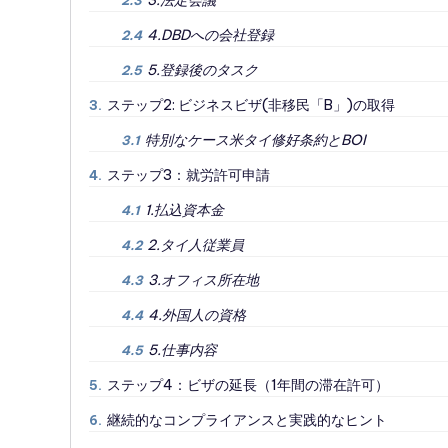
3.法定会議
2.3
4.DBDへの会社登録
2.4
5.登録後のタスク
2.5
ステップ2: ビジネスビザ(非移民「B」)の取得
3.
特別なケース米タイ修好条約とBOI
3.1
ステップ3：就労許可申請
4.
1.払込資本金
4.1
2.タイ人従業員
4.2
3.オフィス所在地
4.3
4.外国人の資格
4.4
5.仕事内容
4.5
ステップ4：ビザの延長（1年間の滞在許可）
5.
継続的なコンプライアンスと実践的なヒント
6.