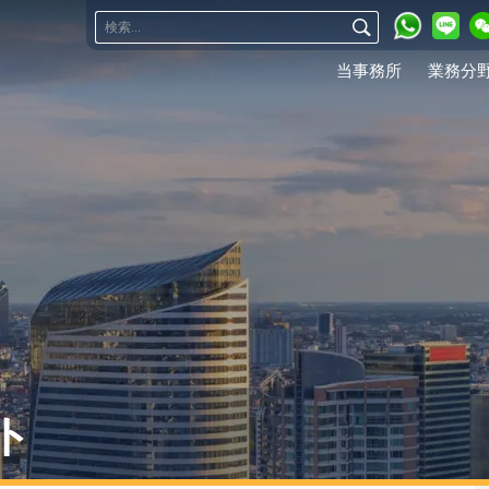
当事務所
業務分
ト