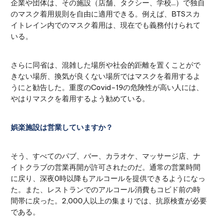
企業や団体は、その施設（店舗、タクシー、学校...）で独自
のマスク着用規則を自由に適用できる。例えば、BTSスカ
イトレイン内でのマスク着用は、現在でも義務付けられて
いる。
さらに同省は、混雑した場所や社会的距離を置くことがで
きない場所、換気が良くない場所ではマスクを着用するよ
うにと勧告した。重度のCovid-19の危険性が高い人には、
やはりマスクを着用するよう勧めている。
娯楽施設は営業していますか？
そう、すべてのパブ、バー、カラオケ、マッサージ店、ナ
イトクラブの営業再開が許可されたのだ。通常の営業時間
に戻り、深夜0時以降もアルコールを提供できるようになっ
た。また、レストランでのアルコール消費もコビド前の時
間帯に戻った。2,000人以上の集まりでは、抗原検査が必要
である。